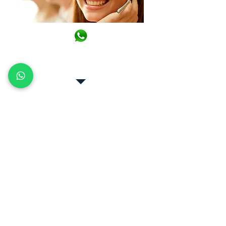
Ligue já: 21
98398-7345
WhatsApp
fale conosco
Entre em contato conosco para um
orçamento gratuito